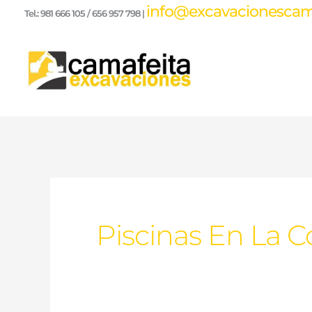
Ir
info@excavacionescama
Tel.: 981 666 105 / 656 957 798 |
al
contenido
Piscinas En La 