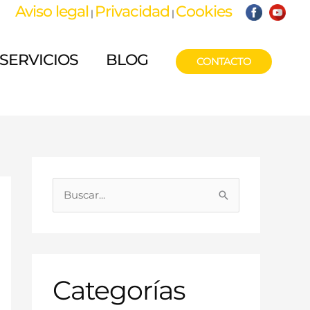
Aviso legal
Privacidad
Cookies
|
|
SERVICIOS
BLOG
CONTACTO
B
u
s
c
a
Categorías
r