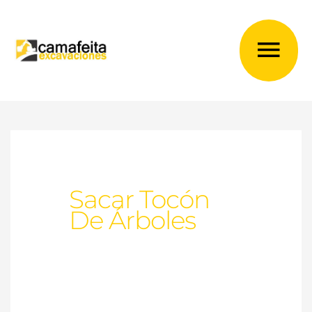
Ir
al
Me
contenido
prin
Sacar Tocón
De Árboles