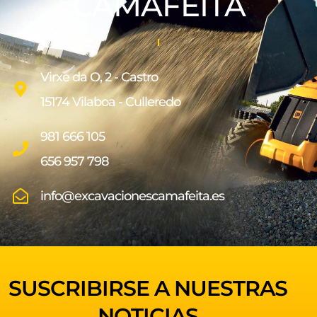
CAMAFEITA
Virxe da O, 2 - Castro
15174 Vilaboa - Culleredo
981 666 105
656 957 798
info@excavacionescamafeita.es
SUSCRIBIRSE A NUESTRAS
NOTICIAS