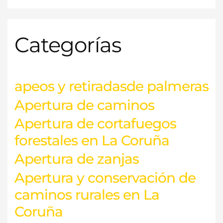
s
c
Categorías
a
r
p
o
apeos y retiradasde palmeras
r
Apertura de caminos
:
Apertura de cortafuegos
forestales en La Coruña
Apertura de zanjas
Apertura y conservación de
caminos rurales en La
Coruña