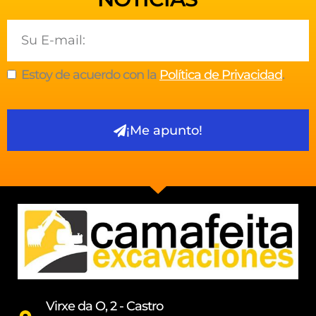
Email
Estoy de acuerdo con la
Política de Privacidad
.
¡Me apunto!
Virxe da O, 2 - Castro