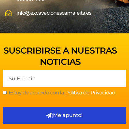
info@excavacionescamafeita.es
SUSCRIBIRSE A NUESTRAS
NOTICIAS
Email
Estoy de acuerdo con la
Política de Privacidad
.
¡Me apunto!