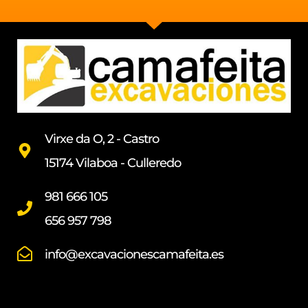
Virxe da O, 2 - Castro
15174 Vilaboa - Culleredo
981 666 105
656 957 798
info@excavacionescamafeita.es