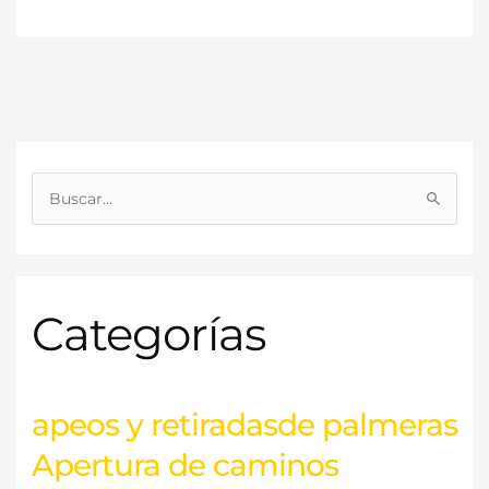
B
u
s
c
Categorías
a
r
p
o
apeos y retiradasde palmeras
r
Apertura de caminos
: