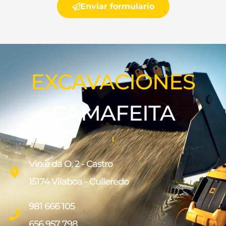
Enviar formulario
EXCAVACIONES
CAMAFEITA
Virxe da O, 2 - Castro
15174 Vilaboa - Culleredo
981 666 105
656 957 798