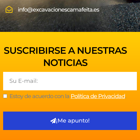
info@excavacionescamafeita.es
SUSCRIBIRSE A NUESTRAS
NOTICIAS
Email
Estoy de acuerdo con la
Política de Privacidad
.
¡Me apunto!