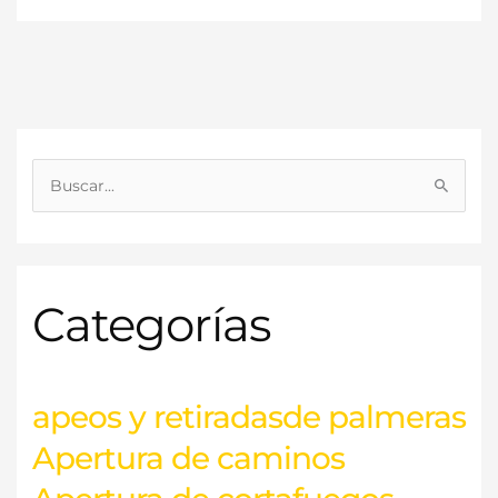
B
u
s
c
Categorías
a
r
p
o
apeos y retiradasde palmeras
r
Apertura de caminos
: