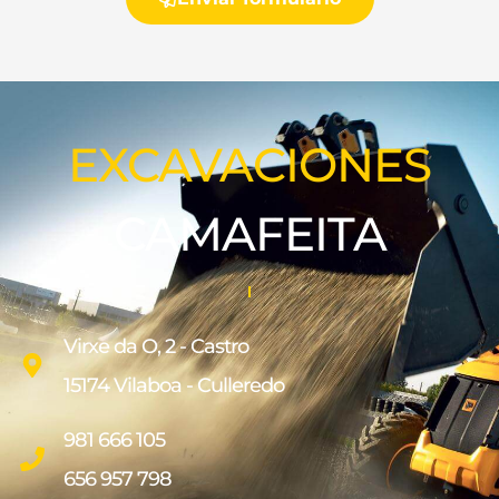
EXCAVACIONES
CAMAFEITA
Virxe da O, 2 - Castro
15174 Vilaboa - Culleredo
981 666 105
656 957 798