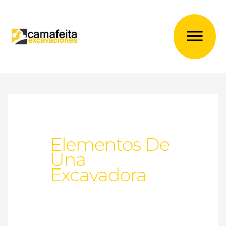
Ir
al
Me
contenido
prin
Elementos De
Una
Excavadora