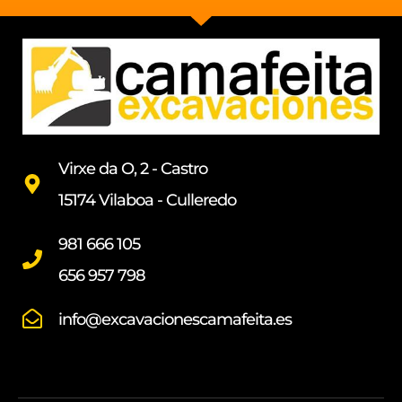
Virxe da O, 2 - Castro
15174 Vilaboa - Culleredo
981 666 105
656 957 798
info@excavacionescamafeita.es