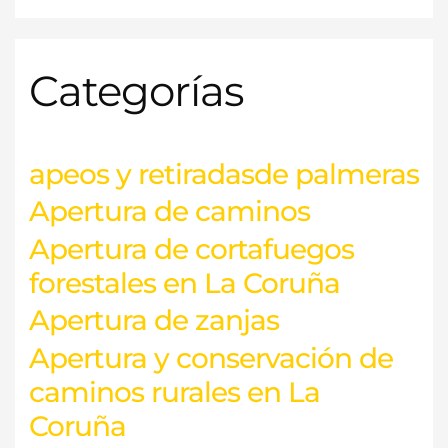
s
c
Categorías
a
r
p
o
apeos y retiradasde palmeras
r
Apertura de caminos
:
Apertura de cortafuegos
forestales en La Coruña
Apertura de zanjas
Apertura y conservación de
caminos rurales en La
Coruña