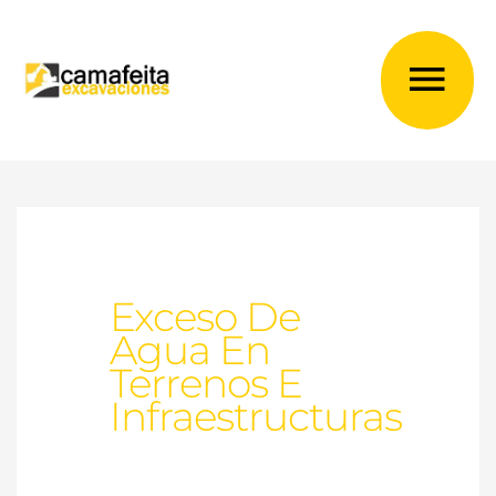
Ir
al
Me
contenido
prin
Exceso De
Agua En
Terrenos E
Infraestructuras