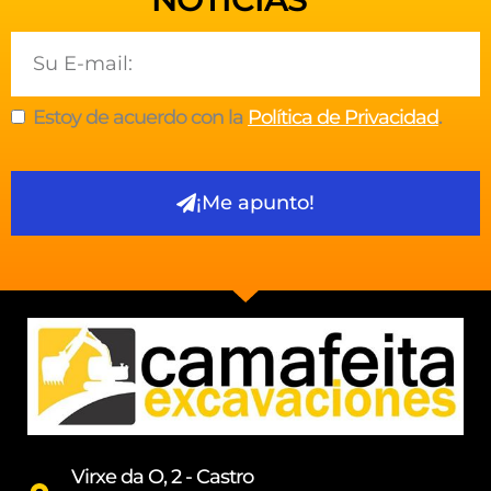
Email
Estoy de acuerdo con la
Política de Privacidad
.
¡Me apunto!
Virxe da O, 2 - Castro