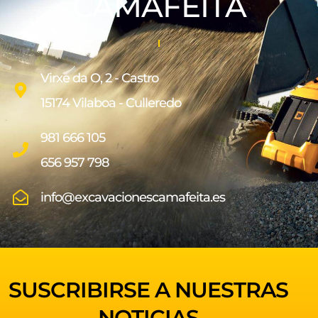
CAMAFEITA
Virxe da O, 2 - Castro
15174 Vilaboa - Culleredo
981 666 105
656 957 798
info@excavacionescamafeita.es
SUSCRIBIRSE A NUESTRAS
NOTICIAS