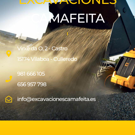
CAMAFEITA
Virxe da O, 2 - Castro
15174 Vilaboa - Culleredo
981 666 105
656 957 798
info@excavacionescamafeita.es