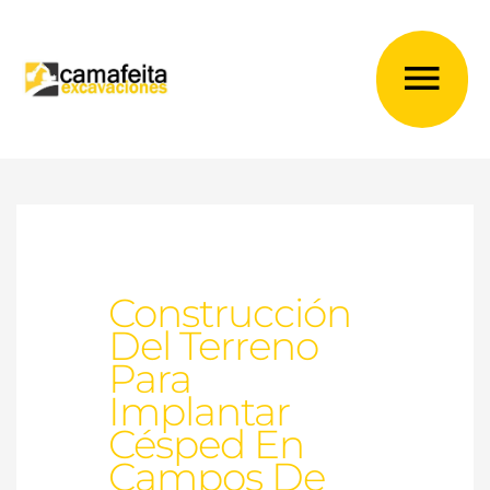
Ir
al
Me
contenido
prin
Construcción
Del Terreno
Para
Implantar
Césped En
Campos De