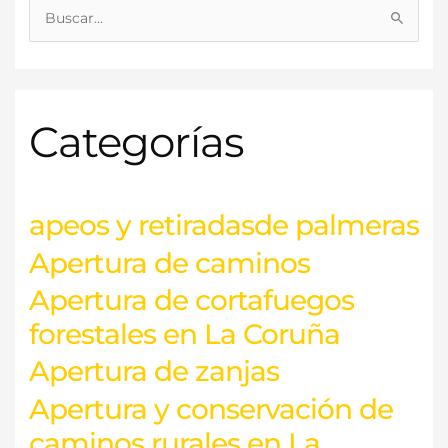
B
u
s
c
Categorías
a
r
p
o
apeos y retiradasde palmeras
r
Apertura de caminos
:
Apertura de cortafuegos
forestales en La Coruña
Apertura de zanjas
Apertura y conservación de
caminos rurales en La