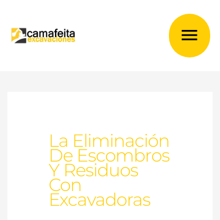
Ir
al
Me
contenido
prin
La Eliminación
De Escombros
Y Residuos
Con
Excavadoras