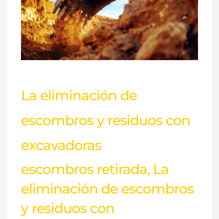
escombros
y
residuos
con
excavadoras
La eliminación de
escombros y residuos con
excavadoras
escombros retirada
,
La
eliminación de escombros
y residuos con