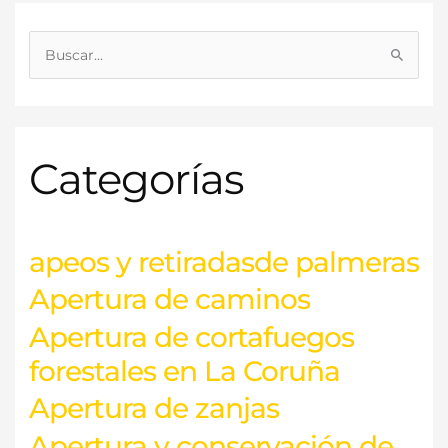
B
u
s
c
Categorías
a
r
p
o
apeos y retiradasde palmeras
r
Apertura de caminos
:
Apertura de cortafuegos
forestales en La Coruña
Apertura de zanjas
Apertura y conservación de