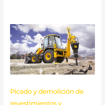
Picado
y
demolición
de
revestimientos
y
pavimentos.
La
Coruña
Picado y demolición de
revestimientos y