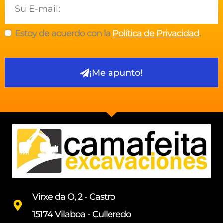
Email
Estoy de acuerdo con la
Política de Privacidad
.
¡Me apunto!
Virxe da O, 2 - Castro
15174 Vilaboa - Culleredo