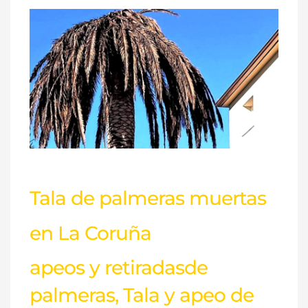
Tala
de
palmeras
muertas
en
La
Coruña
Tala de palmeras muertas
en La Coruña
apeos y retiradasde
palmeras
,
Tala y apeo de