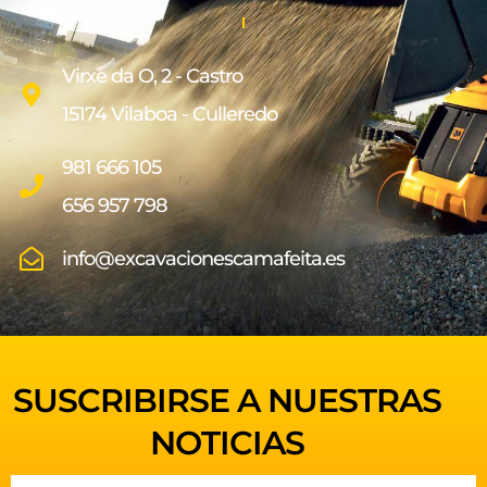
Virxe da O, 2 - Castro
15174 Vilaboa - Culleredo
981 666 105
656 957 798
info@excavacionescamafeita.es
SUSCRIBIRSE A NUESTRAS
NOTICIAS