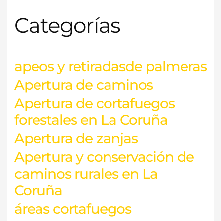
c
Categorías
a
r
p
o
apeos y retiradasde palmeras
r
Apertura de caminos
:
Apertura de cortafuegos
forestales en La Coruña
Apertura de zanjas
Apertura y conservación de
caminos rurales en La
Coruña
áreas cortafuegos