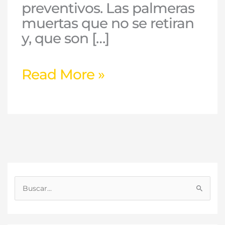
preventivos. Las palmeras
muertas que no se retiran
y, que son […]
Read More »
B
u
s