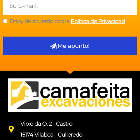
Email
Estoy de acuerdo con la
Política de Privacidad
.
¡Me apunto!
Virxe da O, 2 - Castro
15174 Vilaboa - Culleredo