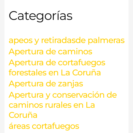
c
Categorías
a
r
p
o
apeos y retiradasde palmeras
r
Apertura de caminos
:
Apertura de cortafuegos
forestales en La Coruña
Apertura de zanjas
Apertura y conservación de
caminos rurales en La
Coruña
áreas cortafuegos