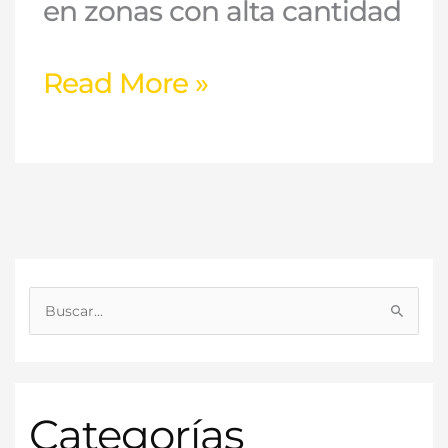
en zonas con alta cantidad
Read More »
B
u
s
c
Categorías
a