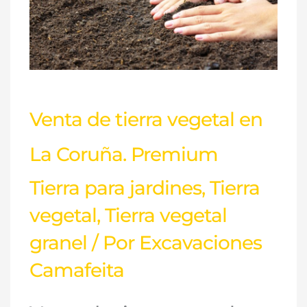
en
La
Coruña.
Premium
Venta de tierra vegetal en
La Coruña. Premium
Tierra para jardines
,
Tierra
vegetal
,
Tierra vegetal
granel
/ Por
Excavaciones
Camafeita