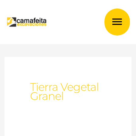
Ir
al
Me
contenido
prin
Tierra Vegetal
Granel