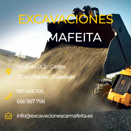
EXCAVACIONES
CAMAFEITA
Virxe da O, 2 - Castro
15174 Vilaboa - Culleredo
981 666 105
656 957 798
info@excavacionescamafeita.es