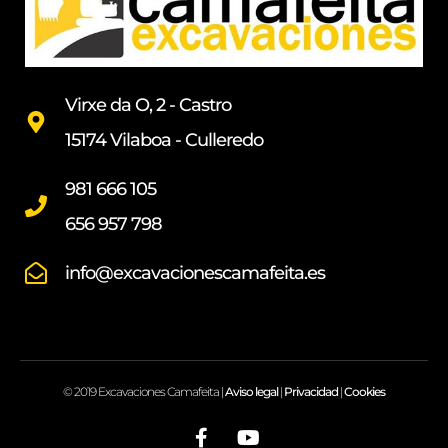
Virxe da O, 2 - Castro
15174 Vilaboa - Culleredo
981 666 105
656 957 798
info@excavacionescamafeita.es
© 2019 Excavaciones Camafeita |
Aviso legal
|
Privacidad
|
Cookies
F
Y
a
o