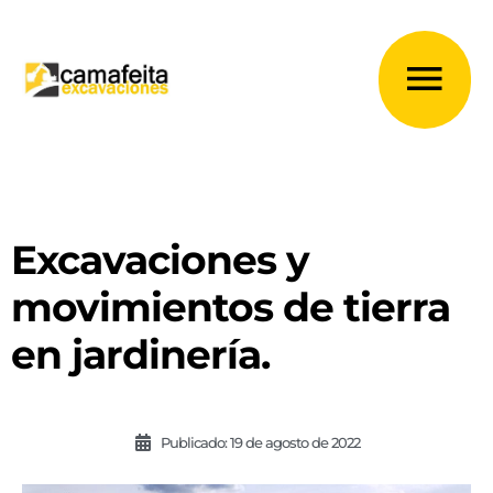
Ir
al
Me
contenido
prin
Excavaciones y
movimientos de tierra
en jardinería.
Publicado:
19 de agosto de 2022