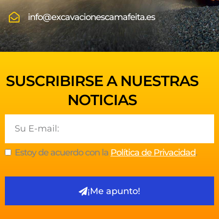
info@excavacionescamafeita.es
SUSCRIBIRSE A NUESTRAS
NOTICIAS
Email
Estoy de acuerdo con la
Política de Privacidad
.
¡Me apunto!