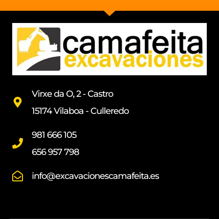
Virxe da O, 2 - Castro
15174 Vilaboa - Culleredo
981 666 105
656 957 798
info@excavacionescamafeita.es