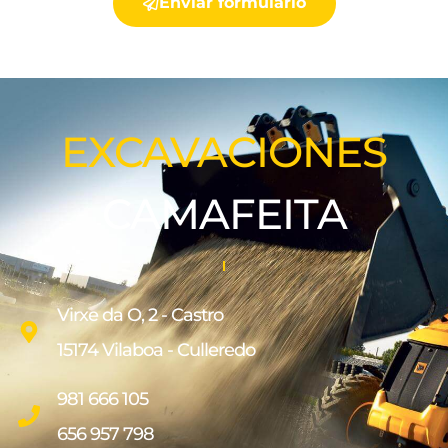
Enviar formulario
EXCAVACIONES
CAMAFEITA
Virxe da O, 2 - Castro
15174 Vilaboa - Culleredo
981 666 105
656 957 798