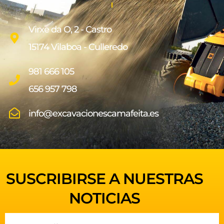
Virxe da O, 2 - Castro
15174 Vilaboa - Culleredo
981 666 105
656 957 798
info@excavacionescamafeita.es
SUSCRIBIRSE A NUESTRAS
NOTICIAS
Email