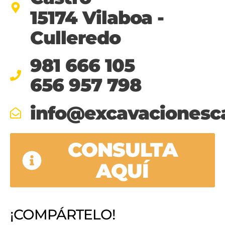
15174 Vilaboa -
Culleredo
981 666 105
656 957 798
info@excavacionesc
CONSULTA
AQUÍ
¡COMPÁRTELO!