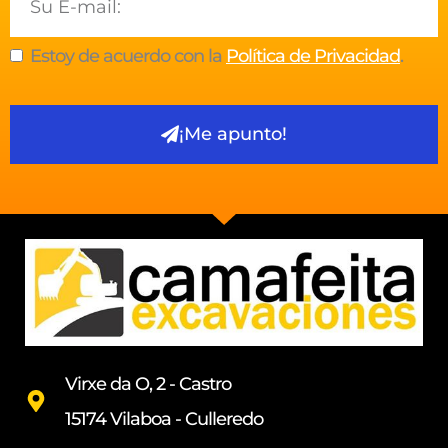
Estoy de acuerdo con la
Política de Privacidad
.
¡Me apunto!
Virxe da O, 2 - Castro
15174 Vilaboa - Culleredo