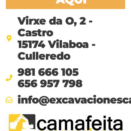
Virxe da O, 2 -
Castro
15174 Vilaboa -
Culleredo
981 666 105
656 957 798
info@excavacionesc