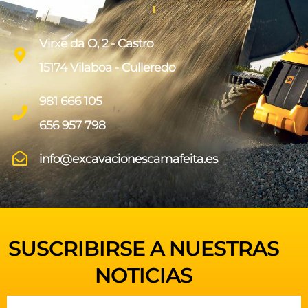
Virxe da O, 2 - Castro
15174 Vilaboa - Culleredo
981 666 105
656 957 798
info@excavacionescamafeita.es
SUSCRIBIRSE A NUESTRAS
NOTICIAS
Email