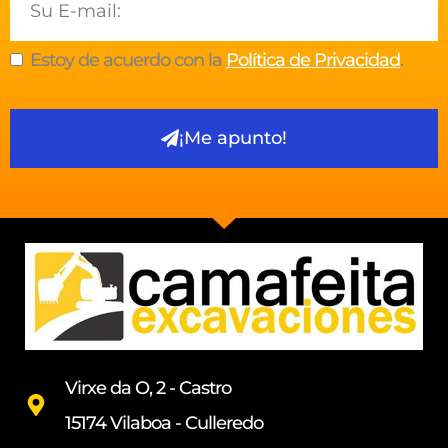
Estoy de acuerdo con la
Política de Privacidad
.
¡Me apunto!
Virxe da O, 2 - Castro
15174 Vilaboa - Culleredo